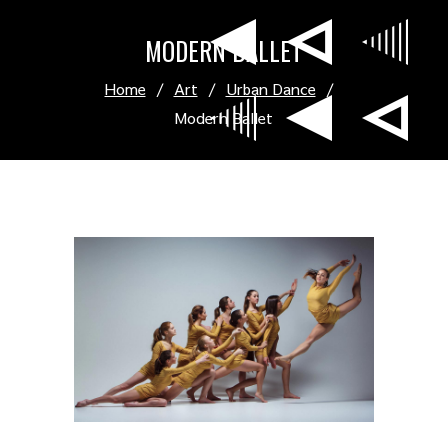
MODERN BALLET
Home
/
Art
/
Urban Dance
/
Modern Ballet